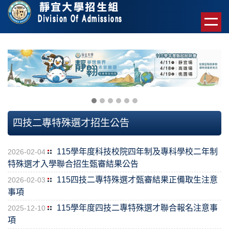
跳
到
主
要
內
容
區
塊
四技二專特殊選才招生公告
115學年度科技校院四年制及專科學校二年制
2026-02-04
特殊選才入學聯合招生甄審結果公告
115四技二專特殊選才甄審結果正備取生注意
2026-02-03
事項
115學年度四技二專特殊選才聯合報名注意事
2025-12-10
項