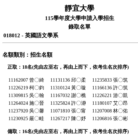
靜宜大學
115學年度大學申請入學招生
錄取名單
018012 - 英國語文學系
名額類別：招生名額
正取：18名(先由左至右，再由上而下，依考生名次排序)
11162007 曾〇綺
11131136 邱〇柔
11235833 張〇筑
11226219 柯〇鈞
11310124 黃〇璇
11166136 許〇筑
11309815 吳〇翰
11167032 謝〇樵
11226221 游〇凱
11264024 施〇晉
11325824 許〇瀞
11180107 艾〇昂
11237920 吳〇馨
11071810 張〇甯
11207008 林〇佑
11230925 嚴〇畦
11267217 陳〇妤
11206816 張〇彬
備取：16名(先由左至右，再由上而下，依考生名次排序)