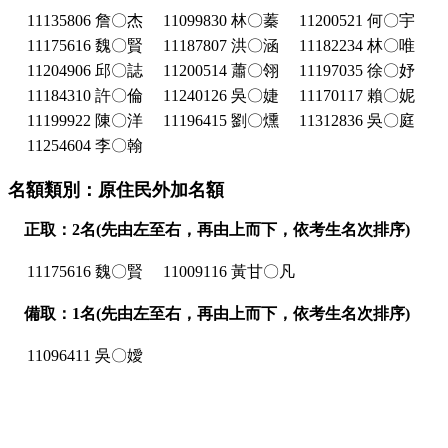
11135806 詹〇杰
11099830 林〇蓁
11200521 何〇宇
11175616 魏〇賢
11187807 洪〇涵
11182234 林〇唯
11204906 邱〇誌
11200514 蕭〇翎
11197035 徐〇妤
11184310 許〇倫
11240126 吳〇婕
11170117 賴〇妮
11199922 陳〇洋
11196415 劉〇燻
11312836 吳〇庭
11254604 李〇翰
名額類別：原住民外加名額
正取：2名(先由左至右，再由上而下，依考生名次排序)
11175616 魏〇賢
11009116 黃甘〇凡
備取：1名(先由左至右，再由上而下，依考生名次排序)
11096411 吳〇嬡