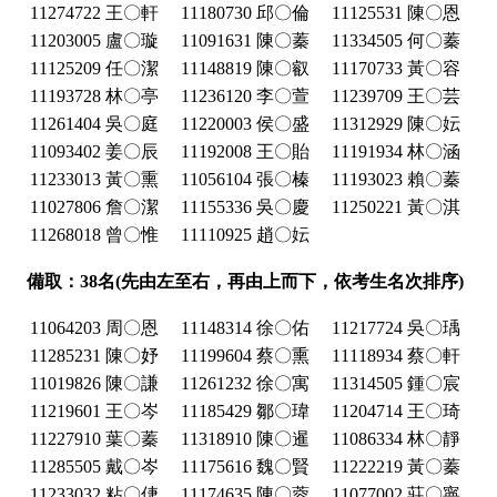
11274722 王〇軒
11180730 邱〇倫
11125531 陳〇恩
11203005 盧〇璇
11091631 陳〇蓁
11334505 何〇蓁
11125209 任〇潔
11148819 陳〇叡
11170733 黃〇容
11193728 林〇亭
11236120 李〇萱
11239709 王〇芸
11261404 吳〇庭
11220003 侯〇盛
11312929 陳〇妘
11093402 姜〇辰
11192008 王〇貽
11191934 林〇涵
11233013 黃〇熏
11056104 張〇榛
11193023 賴〇蓁
11027806 詹〇潔
11155336 吳〇慶
11250221 黃〇淇
11268018 曾〇惟
11110925 趙〇妘
備取：38名(先由左至右，再由上而下，依考生名次排序)
11064203 周〇恩
11148314 徐〇佑
11217724 吳〇瑀
11285231 陳〇妤
11199604 蔡〇熏
11118934 蔡〇軒
11019826 陳〇謙
11261232 徐〇寓
11314505 鍾〇宸
11219601 王〇岑
11185429 鄒〇瑋
11204714 王〇琦
11227910 葉〇蓁
11318910 陳〇暹
11086334 林〇靜
11285505 戴〇岑
11175616 魏〇賢
11222219 黃〇蓁
11233032 粘〇倢
11174635 陳〇蓉
11077002 莊〇寧