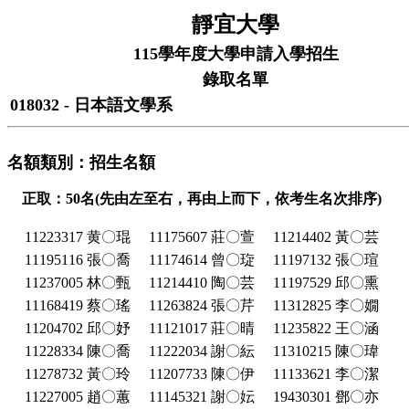
靜宜大學
115學年度大學申請入學招生
錄取名單
018032 - 日本語文學系
名額類別：招生名額
正取：50名(先由左至右，再由上而下，依考生名次排序)
11223317 黄〇琨
11175607 莊〇萱
11214402 黃〇芸
11195116 張〇喬
11174614 曾〇琁
11197132 張〇瑄
11237005 林〇甄
11214410 陶〇芸
11197529 邱〇熏
11168419 蔡〇瑤
11263824 張〇芹
11312825 李〇嫺
11204702 邱〇妤
11121017 莊〇晴
11235822 王〇涵
11228334 陳〇喬
11222034 謝〇紜
11310215 陳〇瑋
11278732 黃〇玲
11207733 陳〇伊
11133621 李〇潔
11227005 趙〇蕙
11145321 謝〇妘
19430301 鄧〇亦