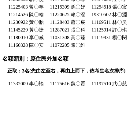
11225403 曾〇寧
11215309 孫〇妤
11254518 張〇宸
11214526 陳〇翰
11220625 賴〇澄
19310502 林〇淵
11230922 黃〇貽
11128403 蕭〇宸
11169511 林〇昊
11145229 黃〇捷
11287021 張〇科
11125914 許〇琪
11180010 李〇威
11031308 黃〇臻
11119931 楊〇閔
11160328 陳〇安
11072205 陳〇維
名額類別：原住民外加名額
正取：3名(先由左至右，再由上而下，依考生名次排序)
11332009 李〇褕
11175616 魏〇賢
11197510 武〇慈