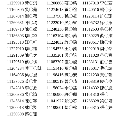
11259919 黃〇淇
11200808 莊〇慈
11167919 李〇萱
11169305 吳〇蓁
11274618 黃〇誼
11240516 楊〇安
11287014 謝〇蓓
11137503 孫〇凌
11223114 許〇珊
11260631 陳〇均
11222010 吳〇睿
11105732 徐〇汝
11169710 陳〇妘
11248236 鍾〇渝
11312633 吳〇邦
11186803 廖〇羽
11162104 周〇蓁
11230229 蔡〇潔
11193813 江〇軒
11224832 許〇函
11193617 陳〇渝
11227010 廖〇彧
11194533 王〇茜
11292919 魏〇然
11291309 陳〇之
11335201 吳〇諳
11311020 范〇宣
11170519 蔡〇臻
11083307 盧〇旎
11233131 莊〇雯
11264234 蔡丁〇凱
11151410 葉〇瑀
11186017 蔡〇誼
11164036 吳〇恩
11198416 陳〇安
11221230 黃〇郁
11137526 黃〇萱
11190519 曾〇晴
11168319 饒〇寧
11242818 李〇欣
11158024 余〇菡
11214332 陳〇恩
11260336 吳〇諠
11196906 許〇珊
11161310 張〇
11245614 陳〇寧
11041927 殷〇芯
11266328 梁〇妍
11200013 林〇羚
11199601 陳〇棉
11204315 張〇婷
11250308 蔡〇珊