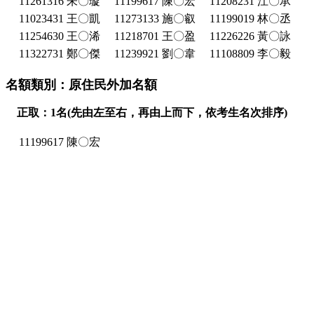
11261316 朱〇璇
11199617 陳〇宏
11208231 江〇承
11023431 王〇凱
11273133 施〇叡
11199019 林〇丞
11254630 王〇浠
11218701 王〇盈
11226226 黃〇詠
11322731 鄭〇傑
11239921 劉〇韋
11108809 李〇毅
名額類別：原住民外加名額
正取：1名(先由左至右，再由上而下，依考生名次排序)
11199617 陳〇宏