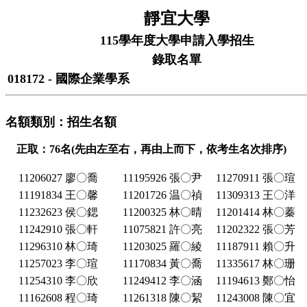
靜宜大學
115學年度大學申請入學招生
錄取名單
018172 - 國際企業學系
名額類別：招生名額
正取：76名(先由左至右，再由上而下，依考生名次排序)
11206027 廖〇喬
11195926 張〇尹
11270911 張〇瑄
11191834 王〇馨
11201726 温〇禎
11309313 王〇洋
11232623 侯〇鍶
11200325 林〇晴
11201414 林〇蓁
11242910 張〇軒
11075821 許〇亮
11202322 張〇芳
11296310 林〇琦
11203025 羅〇綾
11187911 賴〇升
11257023 李〇瑄
11170834 黃〇喬
11335617 林〇珊
11254310 李〇欣
11249412 李〇涵
11194613 鄭〇怡
11162608 程〇琦
11261318 陳〇絜
11243008 陳〇宜