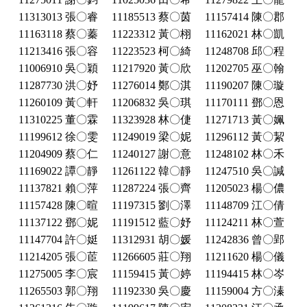
11313013 張〇睿
11185513 蔡〇茵
11157414 陳〇郡
11163118 蔡〇蓁
11223312 黃〇栩
11162021 林〇凱
11213416 張〇容
11223523 柯〇綺
11248708 邱〇程
11006910 吳〇穎
11217920 黃〇欣
11202705 巫〇翰
11287730 洪〇妤
11276014 鄭〇淇
11190207 陳〇璇
11260109 黃〇軒
11206832 吳〇琪
11170111 鄧〇恩
11310225 董〇霖
11323928 林〇倢
11271713 黃〇姵
11199612 徐〇雯
11249019 梁〇妮
11296112 黃〇絜
11204909 蔡〇仁
11240127 謝〇意
11248102 林〇禾
11169022 譚〇靜
11261122 韓〇靜
11247510 吳〇諴
11137821 賴〇萍
11287224 張〇齊
11205023 楊〇儂
11157428 陳〇暄
11197315 劉〇澤
11148709 江〇倩
11137122 鄧〇妮
11191512 藍〇妤
11124211 林〇萱
11147704 許〇娗
11312931 胡〇媛
11242836 曾〇郢
11214205 張〇茞
11266605 莊〇翔
11211620 楊〇儀
11275005 李〇宸
11159415 黃〇婷
11194415 林〇岑
11265503 郭〇翔
11192330 吳〇慶
11159004 方〇溱