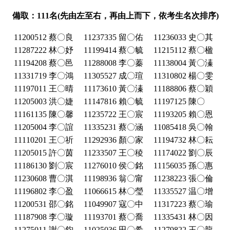
備取：111名(先由左至右，再由上而下，依考生名次排序)
11200512 蔡〇良
11237335 留〇佑
11236033 史〇其
11287222 林〇妤
11199414 蔡〇毓
11215112 蔡〇楹
11194208 蔡〇邑
11288008 李〇蓁
11138004 黃〇溱
11331719 李〇鴻
11305527 成〇瑄
11310802 楊〇雯
11197011 王〇晴
11173610 黃〇溱
11188806 蔡〇穎
11205003 洪〇婕
11147816 賴〇毓
11197125 陳〇
11161135 陳〇馨
11235722 王〇宸
11193205 賴〇恩
11205004 李〇誼
11335231 蔡〇涵
11085418 吳〇翰
11110201 王〇祈
11292936 顏〇家
11194732 林〇耘
11205015 許〇茵
11233507 王〇稜
11174022 劉〇辰
11186130 劉〇宸
11276010 侯〇銘
11156035 孫〇惠
11230608 曹〇淇
11198936 翁〇甯
11238223 張〇倫
11196802 李〇盈
11066615 林〇瑩
11335527 温〇增
11200531 邵〇銘
11049907 寇〇中
11317223 蔡〇瑜
11187908 李〇璇
11193701 蔡〇喬
11335431 林〇因
11275011 謝〇鈞
11025036 田〇希
11279822 王〇龍