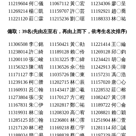
11219604 何〇儀
11067112 黃〇宏
11234306 廖〇呈
11269214 楊〇凱
11159707 許〇芸
11192921 趙〇喬
11221120 莊〇霖
11215236 劉〇琚
11188333 林〇祐
備取：39名(先由左至右，再由上而下，依考生名次排序)
11306508 李〇銘
11150421 黃〇勛
11221414 王〇綸
11238014 許〇綺
11189128 賴〇伶
11269128 邱〇鈞
11200110 張〇峻
11313225 李〇緯
11234421 胡〇侖
11156323 陳〇晴
11136526 佘〇怡
11242913 吳〇瑋
11171127 李〇展
11035726 陳〇東
11157231 馮〇浩
11239136 柯〇謄
11202715 林〇辰
11157020 唐〇心
11160931 呂〇翰
11143417 謝〇羲
11228532 莊〇榕
11273804 張〇安
11170127 方〇程
11082427 黃〇洋
11167831 朱〇伊
11202817 鄭〇祐
11189722 何〇侖
11319931 林〇渝
11208320 高〇宥
11208821 賴〇穎
11285125 邱〇翰
11236801 林〇霈
11251904 林〇萱
11217120 林〇橙
11169218 蔡〇宇
11281114 邱〇誠
11188034 簡〇易
11198828 蔡〇修
11197329 張〇宸