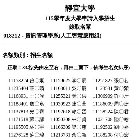
靜宜大學
115學年度大學申請入學招生
錄取名單
018212 - 資訊管理學系(人工智慧應用組)
名額類別：招生名額
正取：33名(先由左至右，再由上而下，依考生名次排序)
11158224 曾〇嫻
11159625 李〇辰
11251827 張〇芯
11235404 莊〇晴
11163011 吳〇慶
11123531 黃〇縈
11168931 王〇涵
11255321 黃〇洪
11306909 許〇斤
11188401 詹〇宸
11030923 連〇萱
11186009 周〇睫
11137813 史〇齊
11192618 賴〇丞
11158524 陳〇君
11171518 蘇〇諺
11050308 林〇賢
11021708 陸〇翰
11195505 林〇宇
11166309 梁〇慈
11192502 劉〇嘉
11276128 蘇〇瑋
11213731 余〇新
11188208 何〇宏