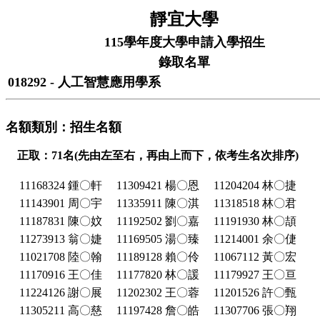
靜宜大學
115學年度大學申請入學招生
錄取名單
018292 - 人工智慧應用學系
名額類別：招生名額
正取：71名(先由左至右，再由上而下，依考生名次排序)
11168324 鍾〇軒
11309421 楊〇恩
11204204 林〇捷
11143901 周〇宇
11335911 陳〇淇
11318518 林〇君
11187831 陳〇妏
11192502 劉〇嘉
11191930 林〇頡
11273913 翁〇婕
11169505 湯〇臻
11214001 余〇倢
11021708 陸〇翰
11189128 賴〇伶
11067112 黃〇宏
11170916 王〇佳
11177820 林〇諼
11179927 王〇亘
11224126 謝〇展
11202302 王〇蓉
11201526 許〇甄
11305211 高〇慈
11197428 詹〇皓
11307706 張〇翔