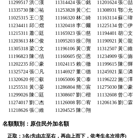
11299517 洪〇漢
11314424 張〇銘
11201624 張〇喆
11335730 陳〇祐
11253828 黃〇仁
11308931 鄂〇允
11025315 王〇旻
11166320 林〇綺
11163114 蘇〇瑋
11234411 邱〇熠
11320418 李〇爾
11225134 曾〇伊
11215311 蕭〇廷
11165923 張〇慈
11194401 胡〇文
11203613 林〇俊
11095203 徐〇翔
11190921 黃〇龍
11305318 梁〇文
11196106 黃〇寰
11312507 黃〇維
11196823 陳〇佶
11160605 倪〇恩
11234909 張〇旆
11202235 邱〇豪
11024115 賴〇徹
11199615 陳〇輝
11325724 張〇凡
11146927 董〇德
11245921 葉〇潾
11320620 何〇叡
11065006 黃〇泰
11196222 施〇澤
11255531 黃〇晏
11286804 簡〇宸
11275030 陳〇豪
11299026 陳〇廷
11308607 劉〇楷
11132608 曾〇岑
11274017 劉〇杰
11126008 郭〇宥
11206136 劉〇霖
11218626 張〇維
11204525 陳〇翔
名額類別：原住民外加名額
正取：3名(先由左至右，再由上而下，依考生名次排序)