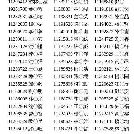
11205412 游林〇澄
11332113 徐〇碩
11168810 鄒〇
19251706 葉〇程
11268804 林〇峻
11191810 顧〇奕
11282931 李〇祐
11198331 詹〇榮
11169921 陳〇品
11242035 楊〇振
11191526 陳〇文
11194021 張〇哲
11200920 李〇葶
11242611 鄭〇珈
11192827 陳〇憲
11259811 王〇安
11215816 賴〇紘
11244725 劉〇睿
11231128 洪〇謙
11132222 許〇誠
11102117 楊〇軒
11247234 陸〇樺
11197409 李〇澤
11263929 王〇彥
11197610 洪〇澤
11335528 李〇宇
11225915 黃〇邑
11233722 王〇涵
11189626 邱〇浩
11202121 林〇恩
11223428 陳〇羽
11192331 張〇境
11266514 楊〇閎
11255528 龔〇毅
11275606 何〇勳
11229623 江〇辰
11160929 劉〇明
11168816 劉〇元
11192214 鄭〇安
11186006 林〇庠
11168724 李〇豐
11305325 蘇〇碩
11282909 沈〇龍
11204614 王〇誠
11105829 林〇福
11208536 曾〇智
11234923 楊〇淇
11223417 黃〇榕
11264329 歐〇呈
11198627 林〇維
11171131 魏〇均
11335012 許〇旺
11168721 李〇哲
11230528 林〇穎