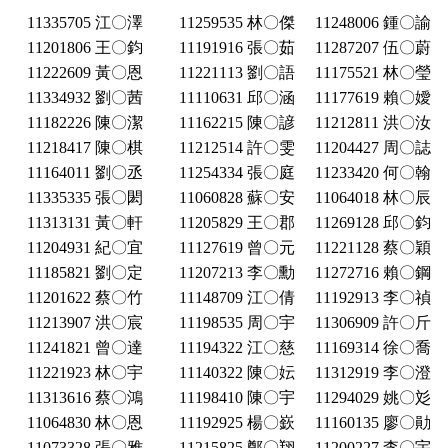
11335705 江〇澤
11259535 林〇傑
11248006 鍾〇諭
11201806 王〇鈞
11191916 張〇茹
11287207 伍〇蔚
11222609 黃〇恩
11221113 劉〇語
11175521 林〇瑩
11334932 劉〇茜
11110631 邱〇涵
11177619 賴〇嬡
11182226 陳〇潔
11162215 陳〇諺
11212811 洪〇汝
11218417 陳〇棋
11212514 許〇雯
11204427 周〇誌
11164011 劉〇丞
11254334 張〇庭
11233420 何〇翰
11335335 張〇閎
11060828 蘇〇安
11064018 林〇辰
11313131 黃〇軒
11205829 王〇郡
11269128 邱〇鈞
11204931 紀〇宜
11127619 曾〇元
11221128 蔡〇穎
11185821 劉〇定
11207213 李〇勳
11272716 賴〇鋼
11201622 蔡〇竹
11148709 江〇倩
11192913 李〇禎
11213907 洪〇宸
11198535 周〇宇
11306909 許〇斤
11241821 曾〇達
11194322 江〇慈
11169314 徐〇喬
11221923 林〇宇
11140322 陳〇妘
11312919 李〇澄
11313616 蔡〇鴻
11198410 陳〇宇
11294029 姚〇彣
11064830 林〇恩
11192925 楊〇嶔
11160135 廖〇勛
11073328 張〇雅
11215825 鄭〇翔
11200227 李〇宇