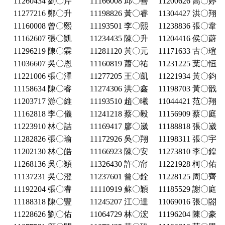
11260434 劉〇芹
11166008 邱〇善
11200626 高〇婷
11277216 鄭〇升
11198826 黃〇睿
11304427 洪〇翔
11160008 曾〇熙
11193501 李〇熙
11238836 張〇韋
11162607 張〇凱
11234435 陳〇升
11204416 侯〇蔚
11296219 陳〇霖
11281120 黃〇元
11171633 古〇瑄
11036607 吳〇恩
11160819 蕭〇祐
11231225 葉〇恒
11221006 張〇澤
11277205 王〇凱
11221934 黃〇鈞
11158634 陳〇睿
11274306 洪〇鑫
11198703 黃〇戩
11203717 游〇維
11193510 趙〇曦
11044421 范〇翔
11162818 李〇儀
11241218 蔡〇毅
11156909 蔡〇庭
11223910 林〇詰
11169417 廖〇崴
11188818 張〇崴
11282826 張〇瑜
11172926 吳〇翔
11198311 張〇宇
11202130 林〇皓
11166923 陳〇安
11273810 李〇鍠
11268136 吳〇穎
11326430 許〇甯
11221928 柯〇佑
11137231 吳〇澄
11237601 曾〇銓
11228125 周〇齊
11192204 張〇睿
11110919 蘇〇穎
11185529 謝〇庭
11188318 陳〇豐
11245207 江〇達
11069016 張〇閤
11228626 劉〇佑
11064729 林〇浤
11196204 陳〇豪