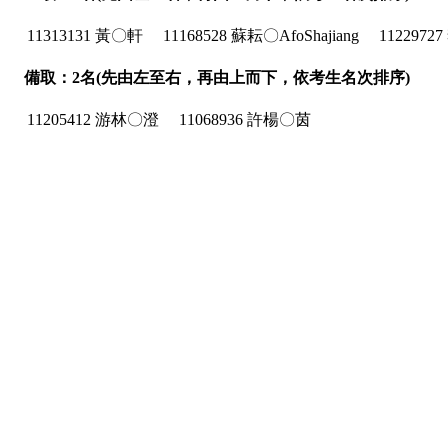
11313131 黃〇軒
11168528 蘇耘〇AfoShajiang
1122972
備取：2名(先由左至右，再由上而下，依考生名次排序)
11205412 游林〇澄
11068936 許楊〇茵