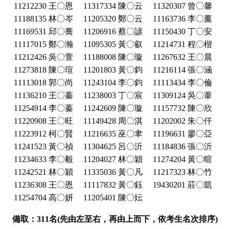
11212230 王〇恩
11317334 陳〇云
11320307 曾〇馨
11188135 林〇岑
11205320 鄭〇云
11163736 李〇薰
11169531 邱〇蕎
11206916 蔡〇諺
11150430 丁〇安
11117015 鄭〇瀚
11095305 黃〇叡
11214731 程〇楷
11212426 吳〇萱
11188008 陳〇璇
11267632 王〇晨
11273818 陳〇瑄
11201803 黃〇鈞
11216114 張〇涵
11113018 郭〇尚
11243104 李〇鈞
11113434 李〇倫
11136210 王〇蓁
11238003 丁〇宸
11309124 吳〇葦
11254914 李〇蓁
11242609 陳〇璇
11157732 陳〇欣
11220908 王〇旺
11149428 周〇淇
11202002 朱〇仟
11223912 柯〇賢
11216635 巫〇聿
11196631 廖〇亞
11241523 黃〇禎
11304625 呂〇沂
11184836 張〇沂
11234633 李〇毅
11204027 林〇穎
11274204 黃〇暄
11242521 林〇穎
11335036 黃〇凡
11217323 林〇竹
11236308 王〇恩
11117832 黃〇鈺
19430201 莊〇凱
11254704 高〇妍
11205401 陳〇妘
備取：311名(先由左至右，再由上而下，依考生名次排序)