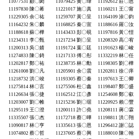
11077531 顧〇閎
11079425 黄〇瑋
11192612 莊〇恩
11197830 陳〇莃
11221017 施〇真
11160211 王〇甯
11229305 余〇祐
11259707 黃〇呈
11164109 涂〇鈞
11164232 朱〇麟
11168825 秦〇宣
11188616 羅〇汝
11188618 蘇〇樺
11143433 彭〇硯
11197816 黃〇愷
11234311 李〇甄
11217234 劉〇呈
11208320 高〇宥
11200313 吳〇婧
11191724 葉〇廷
11191623 楊〇峻
11274833 陳〇錡
11217133 傅〇彤
11332219 林〇任
11202817 鄭〇祐
11238735 林〇勳
11198305 劉〇樺
11261008 劉〇凡
11205901 余〇震
11202811 徐〇庠
11218732 洪〇竣
11193305 蔡〇秦
11197613 王〇卿
11275814 林〇言
11275506 杜〇鑫
11198407 鄭〇盛
11126634 張〇捷
11162512 江〇彥
11254608 鄭〇叡
11203007 劉〇帷
11215236 劉〇琚
11220925 賴〇豐
11295119 王〇澄
11200111 許〇堯
11208111 蔣〇霖
11335507 張〇杰
11172718 蔡〇曄
11198811 洪〇翔
11090817 林〇亨
11335613 張〇恩
11296412 謝〇誌
11074802 蔡〇哲
11237605 蔡〇興
11188010 陳〇翰