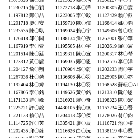
11230715 施〇穎
11272718 李〇澕
11200305 蔡〇宸
11197812 鄭〇喆
11223005 李〇毅
11127429 賴〇叡
11201718 廖〇安
11159710 陳〇儒
11168414 姚〇鈞
11233535 陳〇騏
11169024 賴〇宇
11149606 曾〇瑄
11176418 邱〇閎
11188134 詹〇孜
11267001 張〇華
11167919 李〇萱
11195505 林〇宇
11202619 羅〇宸
11201514 陳〇廷
11239311 陳〇宣
11200317 林〇瑩
11173312 黃〇誼
11169035 鄭〇恩
11162516 李〇洋
11204127 詹〇翔
11176904 邱〇蔚
11202233 周〇宇
11267036 杜〇錡
11136606 吳〇羽
11225905 陳〇亦
11192404 林〇緯
11194130 林〇羽
11168528 蘇耘〇AfoS
11167805 李〇銘
11149626 黃〇銘
11213310 阮〇恩
11171133 羅〇峰
11316931 羅〇奇
11198323 陳〇宏
11225721 許〇銨
14430105 賴〇臻
11157234 王〇晉
11221133 賴〇喆
11204413 邱〇傑
11278026 翁〇鈞
11114725 許〇茵
11335421 廖〇辰
11116721 池〇榕
11202435 邱〇銓
11216626 白〇沅
11138119 李〇恩