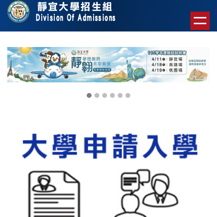
跳
到
主
要
內
容
區
塊